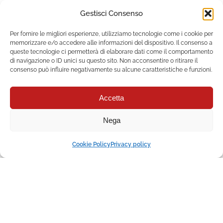
Gestisci Consenso
Companies and research
Per fornire le migliori esperienze, utilizziamo tecnologie come i cookie per
centres involved
memorizzare e/o accedere alle informazioni del dispositivo. Il consenso a
queste tecnologie ci permetterà di elaborare dati come il comportamento
di navigazione o ID unici su questo sito. Non acconsentire o ritirare il
500
consenso può influire negativamente su alcune caratteristiche e funzioni.
Accetta
Nega
Talents achieved through
Cookie Policy
Privacy policy
organised initiatives