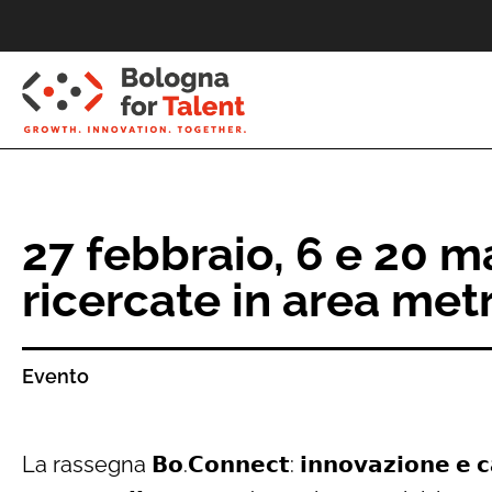
27 febbraio, 6 e 20 
ricercate in area me
Evento
La rassegna 𝗕𝗼.𝗖𝗼𝗻𝗻𝗲𝗰𝘁: 𝗶𝗻𝗻𝗼𝘃𝗮𝘇𝗶𝗼𝗻𝗲 𝗲 𝗰𝗮𝗿