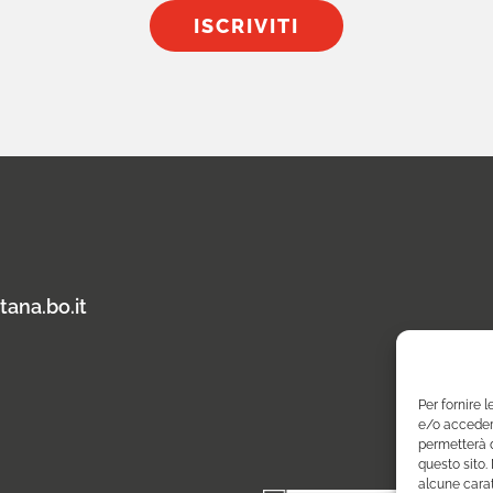
ISCRIVITI
tana.bo.it
Per fornire 
e/o accedere
permetterà d
questo sito.
alcune carat