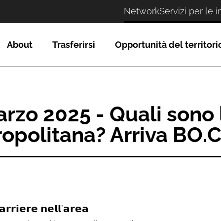
Network
Servizi per le 
About
Trasferirsi
Opportunità del territori
marzo 2025 - Quali son
tropolitana? Arriva B
𝗿𝗶𝗲𝗿𝗲 𝗻𝗲𝗹𝗹’𝗮𝗿𝗲𝗮