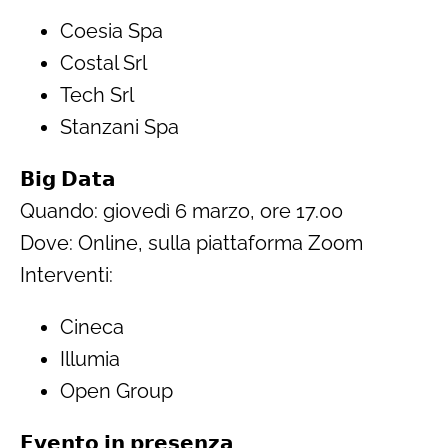
Coesia Spa
Costal Srl
Tech Srl
Stanzani Spa
𝗕𝗶𝗴 𝗗𝗮𝘁𝗮
Quando: giovedì 6 marzo, ore 17.00
Dove: Online, sulla piattaforma Zoom
Interventi:
Cineca
Illumia
Open Group
𝗘𝘃𝗲𝗻𝘁𝗼 𝗶𝗻 𝗽𝗿𝗲𝘀𝗲𝗻𝘇𝗮