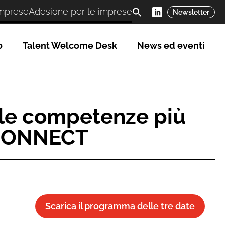
imprese
Adesione per le imprese
Newsletter
o
Talent Welcome Desk
News ed eventi
o le competenze più
O.CONNECT
Scarica il programma delle tre date