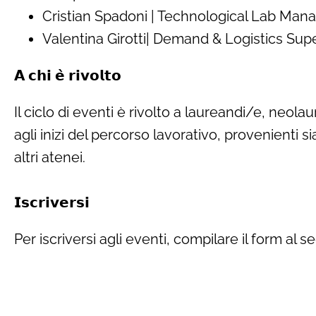
Cristian Spadoni | Technological Lab Man
Valentina Girotti| Demand & Logistics Supe
𝗔 𝗰𝗵𝗶 𝗲̀ 𝗿𝗶𝘃𝗼𝗹𝘁𝗼
Il ciclo di eventi è rivolto a laureandi/e, neola
agli inizi del percorso lavorativo, provenienti s
altri atenei.
𝗜𝘀𝗰𝗿𝗶𝘃𝗲𝗿𝘀𝗶
Per iscriversi agli eventi, compilare il form al